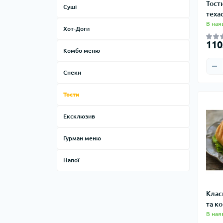
Тост
Суші
теха
В ная
Хот-Доги
110
Комбо меню
Снеки
Тости
Ексклюзив
Гурман меню
Напої
Клас
та к
В ная