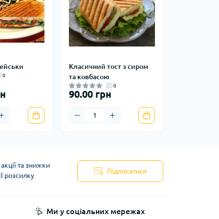
рейськи
Класичний тост з сиром
0
та ковбасою
0
рн
90.00 грн
акції та знижки
Підписатися
il розсилку
ферти
Ми у соціальних мережах