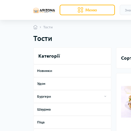
Меню
Тости
Тости
Категорії
Сор
Новинки
Удон
Бургери
Класичні бургери
Шаурма
Крафтові бургери
Піца