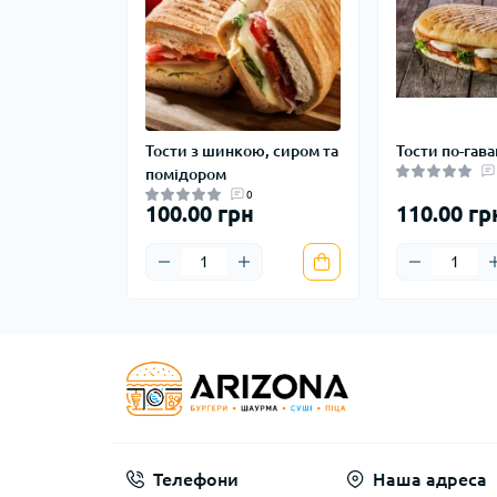
Тости з шинкою, сиром та
Тости по-гав
помідором
0
100.00 грн
110.00 гр
Телефони
Наша адреса