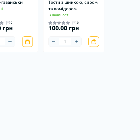
о-гавайськи
Тости з шинкою, сиром
ті
та помідором
В наявності
0
0
0 грн
100.00 грн