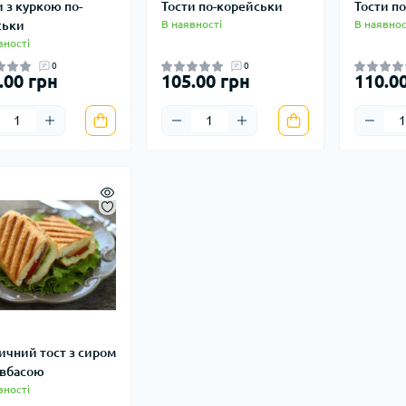
и з куркою по-
Тости по-корейськи
Тости п
ськи
В наявності
В наявнос
вності
0
0
.00 грн
105.00 грн
110.0
ичний тост з сиром
овбасою
вності