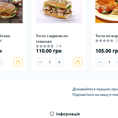
айськи
Тости з куркою по-
Тости по-ко
0
техаськи
0
н
110.00 грн
105.00 г
Дізнавайтеся першим про 
Підпишіться на нашу e-ma
Договір публічної о
Інформація