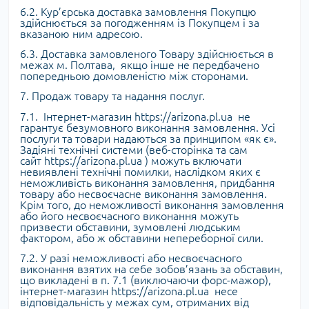
6.2. Кур’єрська доставка замовлення Покупцю
здійснюється за погодженням із Покупцем і за
вказаною ним адресою.
6.3. Доставка замовленого Товару здійснюється в
межах м. Полтава, якщо інше не передбачено
попередньою домовленістю між сторонами.
7. Продаж товару та надання послуг.
7.1. Інтернет-магазин https://arizona.pl.ua не
гарантує безумовного виконання замовлення. Усі
послуги та товари надаються за принципом «як є».
Задіяні технічні системи (веб-сторінка та сам
сайт https://arizona.pl.ua ) можуть включати
невиявлені технічні помилки, наслідком яких є
неможливість виконання замовлення, придбання
товару або несвоєчасне виконання замовлення.
Крім того, до неможливості виконання замовлення
або його несвоєчасного виконання можуть
призвести обставини, зумовлені людським
фактором, або ж обставини непереборної сили.
7.2. У разі неможливості або несвоєчасного
виконання взятих на себе зобов’язань за обставин,
що викладені в п. 7.1 (виключаючи форс-мажор),
інтернет-магазин https://arizona.pl.ua несе
відповідальність у межах сум, отриманих від