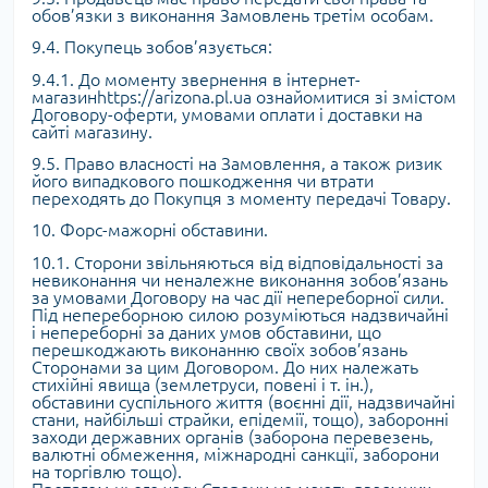
обов’язки з виконання Замовлень третім особам.
9.4. Покупець зобов’язується:
9.4.1. До моменту звернення в інтернет-
магазинhttps://arizona.pl.ua ознайомитися зі змістом
Договору-оферти, умовами оплати і доставки на
сайті магазину.
9.5. Право власності на Замовлення, а також ризик
його випадкового пошкодження чи втрати
переходять до Покупця з моменту передачі Товару.
10. Форс-мажорні обставини.
10.1. Сторони звільняються від відповідальності за
невиконання чи неналежне виконання зобов’язань
за умовами Договору на час дії непереборної сили.
Під непереборною силою розуміються надзвичайні
і непереборні за даних умов обставини, що
перешкоджають виконанню своїх зобов’язань
Сторонами за цим Договором. До них належать
стихійні явища (землетруси, повені і т. ін.),
обставини суспільного життя (воєнні дії, надзвичайні
стани, найбільші страйки, епідемії, тощо), заборонні
заходи державних органів (заборона перевезень,
валютні обмеження, міжнародні санкції, заборони
на торгівлю тощо).