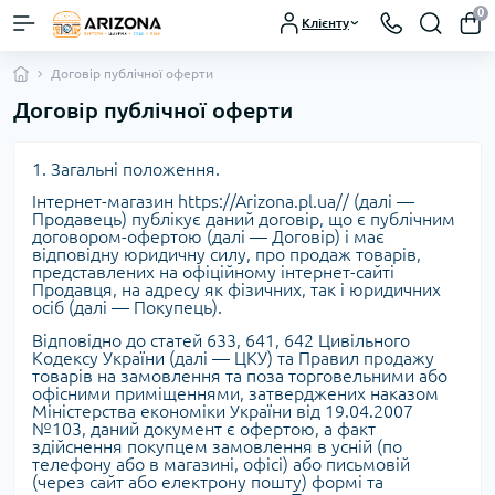
0
Клієнту
Договір публічної оферти
Договір публічної оферти
1. Загальні положення.
Інтернет-магазин https://Arizona.pl.ua// (далі —
Продавець) публікує даний договір, що є публічним
договором-офертою (далі — Договір) і має
відповідну юридичну силу, про продаж товарів,
представлених на офіційному інтернет-сайті
Продавця, на адресу як фізичних, так і юридичних
осіб (далі — Покупець).
Відповідно до статей 633, 641, 642 Цивільного
Кодексу України (далі — ЦКУ) та Правил продажу
товарів на замовлення та поза торговельними або
офісними приміщеннями, затверджених наказом
Міністерства економіки України від 19.04.2007
№103, даний документ є офертою, а факт
здійснення покупцем замовлення в усній (по
телефону або в магазині, офісі) або письмовій
(через сайт або електрону пошту) формі та