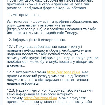
Протягом цього часу Сторони не мають взаємних
претензій і кожна зі сторін приймає на себе свій
ризик за наслідками форс-мажорних обставин.
11. Авторські права.
Уся текстова інформація та графічні зображення, що
розміщені на сайті інтернет-магазину
(https://arizona.pl.ua), є власністю Продавця та / або
його постачальників і виробників Товару.
12. Інформація та її використання.
12.1. Покупець зобов’язаний надати точну і
правдиву інформацію в обсязі, необхідному для
надання послуг та / або купівлі товару, які він
отримує або купує. Інформація, надана покупцем, за
необхідності може бути опублікована у відкритих
джерелах.
12.2. Інтернет-магазин
https://arizona.pl.ua
має
право на власний розсуд вимагати від Покупця
документального підтвердження автентичності
наданої інформації.
12.3. Надання неточної інформації або ненадання
такої інформації за вимогою інтернет-
магазину
https://arizona.pl.ua
може слугувати
приводом для призупинення надання послуг або