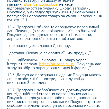
продажу товару. При цьому інтернет-
магазин
https://arizona.pl.ua
не несе
відповідальності за будь-яку шкоду, заподіяну
Покупцем, у випадку призупинення / невиконання
послуг або непродажу товару за умови невиконання
пункту 12.1.
12.4. Продавець збирає та опрацьовує персональні
дані Покупців (а саме: прізвище, ім’я, по батькові
Покупця; адреса доставки; контактні телефони,
адреса електронної пошти тощо) з метою:
- виконання умов даного Договору;
- доставки Покупцю замовленої ним продукції.
12.5. Здійснюючи Замовлення Товару через
інтернет-магазин
https://arizona.pl.ua
, Покупець дає
згоду на збір та опрацювання такої інформації.
12.6. Доступ до персональних даних Покупця мають
лише особи, які безпосередньо залучені до
виконання Замовлення.
12.7. Продавець зобов’язується: дотримуватися
конфіденційності стосовно персональних даних
Покупців; не допускати спроби несанкціонованого
використання персональних даних Покупців третіми
особами; виключити доступ до персональних даних