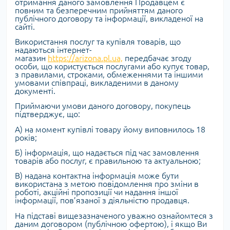
отримання даного замовлення Продавцем є
повним та безперечним прийняттям даного
публічного договору та інформації, викладеної на
сайті.
Використання послуг та купівля товарів, що
надаються інтернет-
магазин
https://arizona.pl.ua,
передбачає згоду
особи, що користується послугами або купує товар,
з правилами, строками, обмеженнями та іншими
умовами співпраці, викладеними в даному
документі.
Приймаючи умови даного договору, покупець
підтверджує, що:
А) на момент купівлі товару йому виповнилось 18
років;
Б) інформація, що надається під час замовлення
товарів або послуг, є правильною та актуальною;
В) надана контактна інформація може бути
використана з метою повідомлення про зміни в
роботі, акційні пропозиції чи надання іншої
інформації, пов’язаної з діяльністю продавця.
На підставі вищезазначеного уважно ознайомтеся з
даним договором (публічною офертою), і якщо Ви