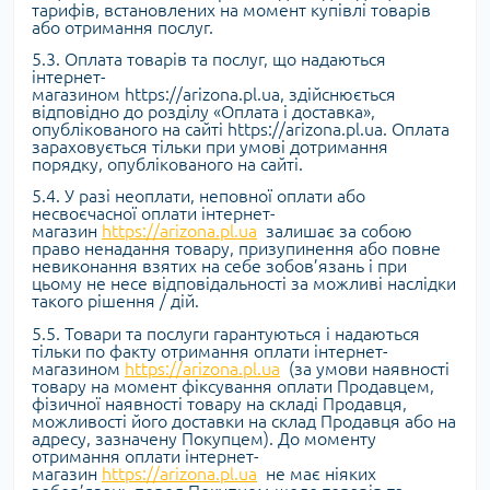
тарифів, встановлених на момент купівлі товарів
або отримання послуг.
5.3. Оплата товарів та послуг, що надаються
інтернет-
магазином https://arizona.pl.ua, здійснюється
відповідно до розділу «Оплата і доставка»,
опублікованого на сайті https://arizona.pl.ua. Оплата
зараховується тільки при умові дотримання
порядку, опублікованого на сайті.
5.4. У разі неоплати, неповної оплати або
несвоєчасної оплати інтернет-
магазин
https://arizona.pl.ua
залишає за собою
право ненадання товару, призупинення або повне
невиконання взятих на себе зобов’язань і при
цьому не несе відповідальності за можливі наслідки
такого рішення / дій.
5.5. Товари та послуги гарантуються і надаються
тільки по факту отримання оплати інтернет-
магазином
https://arizona.pl.ua
(за умови наявності
товару на момент фіксування оплати Продавцем,
фізичної наявності товару на складі Продавця,
можливості його доставки на склад Продавця або на
адресу, зазначену Покупцем). До моменту
отримання оплати інтернет-
магазин
https://arizona.pl.ua
не має ніяких