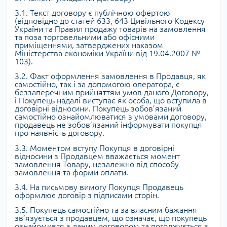
3.1. Текст договору є публічною офертою
(відповідно до статей 633, 643 Цивільного Кодексу
України та Правил продажу товарів на замовлення
та поза торговельними або офісними
приміщеннями, затверджених наказом
Міністерства економіки України від 19.04.2007 №
103).
3.2. Факт оформлення замовлення в Продавця, як
самостійно, так і за допомогою оператора, є
беззаперечним прийняттям умов даного Договору,
і Покупець надалі виступає як особа, що вступила в
договірні відносини. Покупець зобов’язаний
самостійно ознайомлюватися з умовами договору,
продавець не зобов’язаний інформувати покупця
про наявність договору.
3.3. Моментом вступу Покупця в договірні
відносини з Продавцем вважається момент
замовлення Товару, незалежно від способу
замовлення та форми оплати.
3.4. На письмову вимогу Покупця Продавець
оформлює договір з підписами сторін.
3.5. Покупець самостійно та за власним бажання
зв’язується з продавцем, що означає, що покупець
ознайомився з даним договором та погоджується з