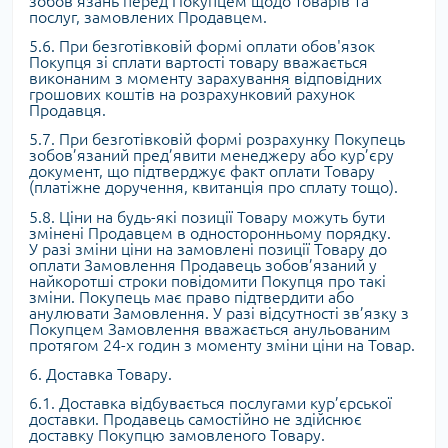
зобов’язань перед Покупцем щодо товарів та
послуг, замовлених Продавцем.
5.6. При безготівковій формі оплати обов'язок
Покупця зі сплати вартості товару вважається
виконаним з моменту зарахування відповідних
грошових коштів на розрахунковий рахунок
Продавця.
5.7. При безготівковій формі розрахунку Покупець
зобов’язаний пред’явити менеджеру або кур’єру
документ, що підтверджує факт оплати Товару
(платіжне доручення, квитанція про сплату тощо).
5.8. Ціни на будь-які позиції Товару можуть бути
змінені Продавцем в односторонньому порядку.
У разі зміни ціни на замовлені позиції Товару до
оплати Замовлення Продавець зобов’язаний у
найкоротші строки повідомити Покупця про такі
зміни. Покупець має право підтвердити або
анулювати Замовлення. У разі відсутності зв’язку з
Покупцем Замовлення вважається анульованим
протягом 24-х годин з моменту зміни ціни на Товар.
6. Доставка Товару.
6.1. Доставка відбувається послугами кур’єрської
доставки. Продавець самостійно не здійснює
доставку Покупцю замовленого Товару.