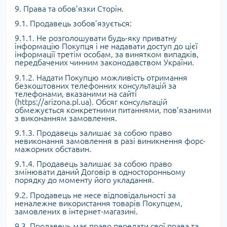
9. Права та обов’язки Сторін.
9.1. Продавець зобов’язується:
9.1.1. Не розголошувати будь-яку приватну
інформацію Покупця і не надавати доступ до цієї
інформації третім особам, за винятком випадків,
передбачених чинним законодавством України.
9.1.2. Надати Покупцю можливість отримання
безкоштовних телефонних консультацій за
телефонами, вказаними на сайті
(https://arizona.pl.ua). Обсяг консультацій
обмежується конкретними питаннями, пов’язаними
з виконанням замовлення.
9.1.3. Продавець залишає за собою право
невиконання замовлення в разі виникнення форс-
мажорних обставин.
9.1.4. Продавець залишає за собою право
змінювати даний Договір в односторонньому
порядку до моменту його укладання.
9.2. Продавець не несе відповідальності за
неналежне використання товарів Покупцем,
замовлених в інтернет-магазині.
9.3. Продавець має право передати свої права та