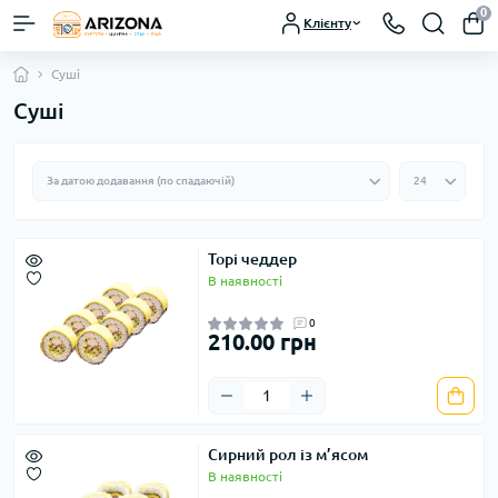
0
Клієнту
Суші
Суші
Торі чеддер
В наявності
0
210.00 грн
Сирний рол із м’ясом
В наявності