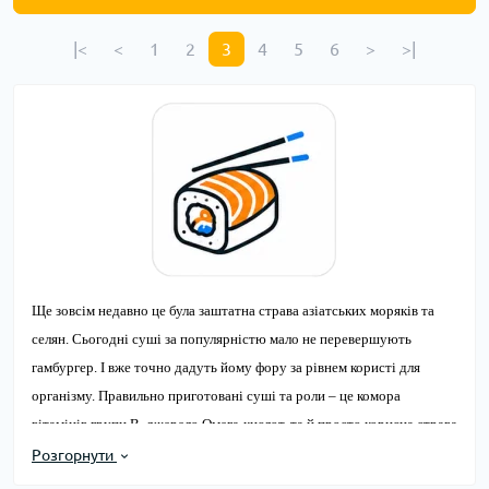
|<
<
1
2
3
4
5
6
>
>|
Ще зовсім недавно це була заштатна страва азіатських моряків та 
селян. Сьогодні суші за популярністю мало не перевершують 
гамбургер. І вже точно дадуть йому фору за рівнем користі для 
організму. Правильно приготовані суші та роли – це комора 
вітамінів групи В, джерело Омега-кислот, та й просто корисна страва 
з високим різноманіттям інгрідієнтів та подачі.
Розгорнути