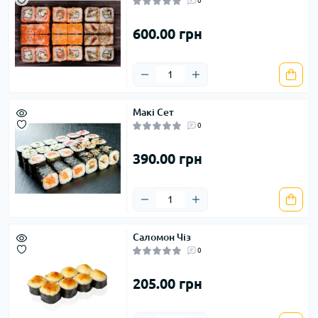
0
Штатами Америки, далі скрізь. Сьогодні замовити суші можна у 
будь-якій точці світу.
600.00 грн
Не дивлячись на різноманітність варіацій і місцеві особливості, 
хороші суші повинні включати заданий набір компонентів:
японський рис для суші – сумеші;
червоні водорості норі;
васабі;
Макі Сет
сира чи присолена риба;
0
соєвий соус.
390.00 грн
На цій основі майстри виробляють неймовірні за смаковими 
поєднаннями і естетичними якостями композиції. Справжні 
поціновувачі японської кухні та звичайні любителі витонченої 
закуски у східному стилі гідно оцінять асортимент суші бару у 
Саломон Чіз
Полтаві. Майстри-сушисти володіють усім арсеналом навичок та 
0
засобів, щоб клієнти бару насолодилися витонченим смаком рожевої 
форелі, шовковистою текстурою трохи пряного рису, багатими 
205.00 грн
відтінками соковитих овочів, ніжних сирів та вишуканих соусів.